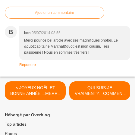
Ajouter un commentaire
B
ben
05/07/2014 08:55
Merci pour ce bel article avec ses magnifiques photos. Le
&quot;capitaine Marchal&quot; est mon cousin. Très
passionné ! Nous en sommes très fiers !
Répondre
< JOYEUX NOËL ET
QUI SUIS-JE
BONNE ANNÉE!...MERRY
VRAIMENT?…COMMENT
CHRISTMAS AND HAPPY
S'Y RETROUVER?…partie
NEW YEAR!...MELE
1 >
KALIKIMAKA ME KA
Hébergé par Overblog
HAU'OLI MAKAHIKI HO!
Top articles
Pages