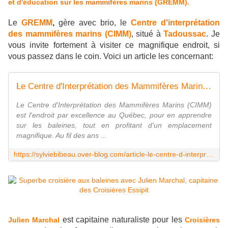
et d'éducation sur les mammifères marins (GREMM).
Le
GREMM
,
gère avec brio, le
Centre d'interprétation
des mammifères marins (CIMM)
, situé à
Tadoussac
. Je
vous invite fortement à visiter ce magnifique endroit, si
vous passez dans le coin. Voici un article les concernant:
Le Centre d'Interprétation des Mammifères Marins (CIMM): l'accomplissement de chercheurs passionnés - Communications Sylvie Bibeau
Le Centre d'Interprétation des Mammifères Marins (CIMM)
est l'endroit par excellence au Québec, pour en apprendre
sur les baleines, tout en profitant d'un emplacement
magnifique. Au fil des ans ...
https://sylviebibeau.over-blog.com/article-le-centre-d-interpretation-des-mammiferes-marins-cimm-l-accomplissement-de-chercheurs-passionnes-119743005.html
est capitaine naturaliste pour les
Julien Marchal
Croisières