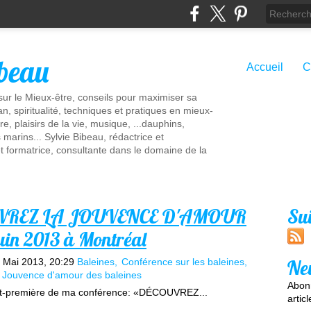
ibeau
Accueil
C
 sur le Mieux-être, conseils pour maximiser sa
n, spiritualité, techniques et pratiques en mieux-
re, plaisirs de la vie, musique, ...dauphins,
marins... Sylvie Bibeau, rédactrice et
t formatrice, consultante dans le domaine de la
OUVREZ LA JOUVENCE D'AMOUR
Su
uin 2013 à Montréal
Ne
 Mai 2013, 20:29
Baleines
Conférence sur les baleines
Jouvence d'amour des baleines
Abonn
ant-première de ma conférence: «DÉCOUVREZ...
artic