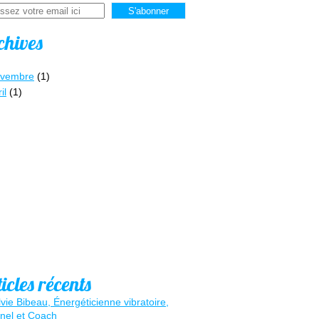
chives
vembre
(1)
il
(1)
icles récents