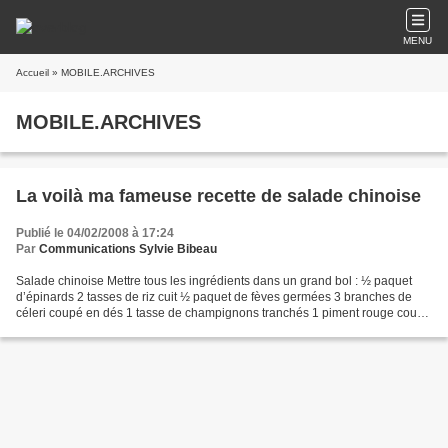
MENU
Accueil
» MOBILE.ARCHIVES
MOBILE.ARCHIVES
La voilà ma fameuse recette de salade chinoise
Publié le 04/02/2008 à 17:24
Par
Communications Sylvie Bibeau
Salade chinoise Mettre tous les ingrédients dans un grand bol : ½ paquet
d’épinards 2 tasses de riz cuit ½ paquet de fèves germées 3 branches de
céleri coupé en dés 1 tasse de champignons tranchés 1 piment rouge coupé
en dés 1/3 de tasse d’échalotes hachées...