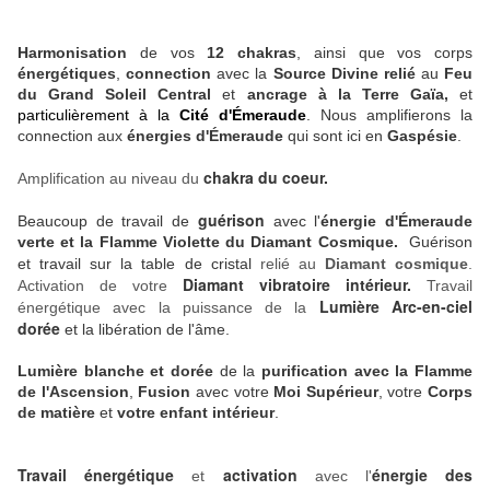
Harmonisation
de vos
12 chakras
, ainsi que vos corps
énergétiques
,
connection
avec la
Source Divine relié
au
Feu
du Grand Soleil Central
et
ancrage à la Terre Gaïa,
et
particulièrement à la
Cité d'Émeraude
.
Nous amplifierons la
connection aux
énergies d'Émeraude
qui sont ici en
Gaspésie
.
chakra du coeur.
Amplification au niveau du
guérison
Beaucoup de travail de
avec l'
énergie d'Émeraude
verte et la Flamme Violette du Diamant Cosmique.
Guérison
et travail sur la table de cristal
relié au
Diamant cosmique
.
Diamant vibratoire intérieur.
Activation de votre
Travail
Lumière Arc-en-ciel
énergétique avec la puissance de la
dorée
et la libération de l'âme.
Lumière blanche et dorée
de la
purification avec la Flamme
de l'Ascension
,
Fusion
avec votre
Moi Supérieur
, votre
Corps
de matière
et
votre enfant intérieur
.
Travail énergétique
activation
énergie des
et
avec l'