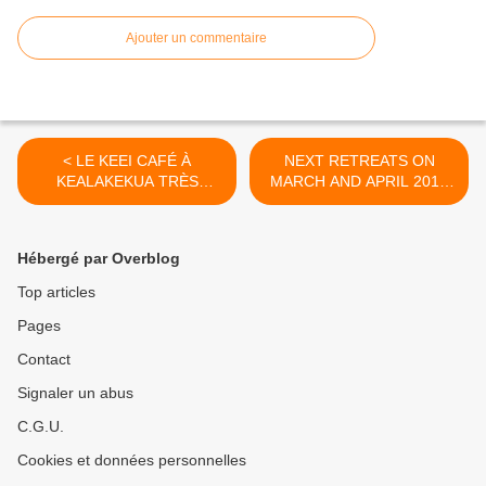
Ajouter un commentaire
< LE KEEI CAFÉ À
NEXT RETREATS ON
KEALAKEKUA TRÈS
MARCH AND APRIL 2013
POPULAIRE ET
«Ascension Dynamics with
APPRÉCIÉ!...UN MUST
Dolphins & Whales» by
POUR UN BON REPAS
Trish Regan et Doug
Hébergé par Overblog
Hackett at Big Island,
Hawaii >
Top articles
Pages
Contact
Signaler un abus
C.G.U.
Cookies et données personnelles