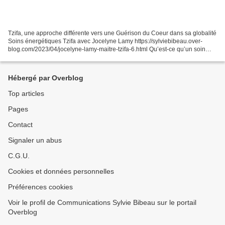
Tzifa, une approche différente vers une Guérison du Coeur dans sa globalité
Soins énergétiques Tzifa avec Jocelyne Lamy https://sylviebibeau.over-
blog.com/2023/04/jocelyne-lamy-maitre-tzifa-6.html Qu’est-ce qu’un soin
Tzifa? Le Tzifa est un soin énergétique...
Hébergé par Overblog
Top articles
Pages
Contact
Signaler un abus
C.G.U.
Cookies et données personnelles
Préférences cookies
Voir le profil de Communications Sylvie Bibeau sur le portail
Overblog