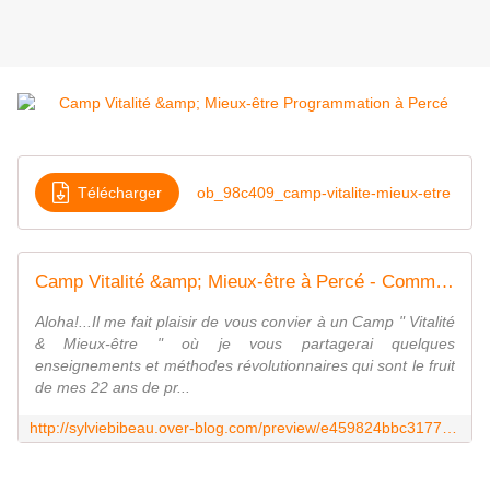
Télécharger
ob_98c409_camp-vitalite-mieux-etre
Camp Vitalité &amp; Mieux-être à Percé - Communications Sylvie Bibeau
Aloha!...Il me fait plaisir de vous convier à un Camp " Vitalité
& Mieux-être " où je vous partagerai quelques
enseignements et méthodes révolutionnaires qui sont le fruit
de mes 22 ans de pr...
http://sylviebibeau.over-blog.com/preview/e459824bbc3177cb4c4812946898ddad6a1408ec