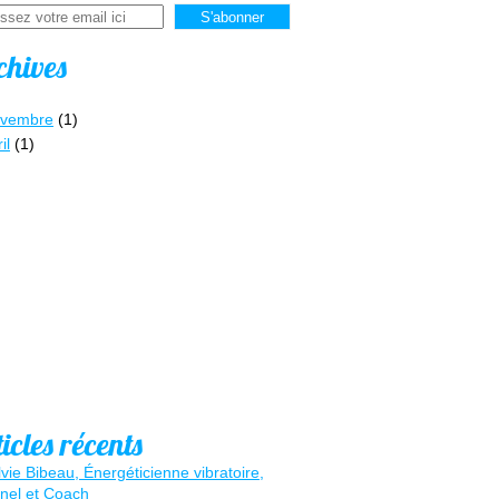
chives
vembre
(1)
il
(1)
icles récents