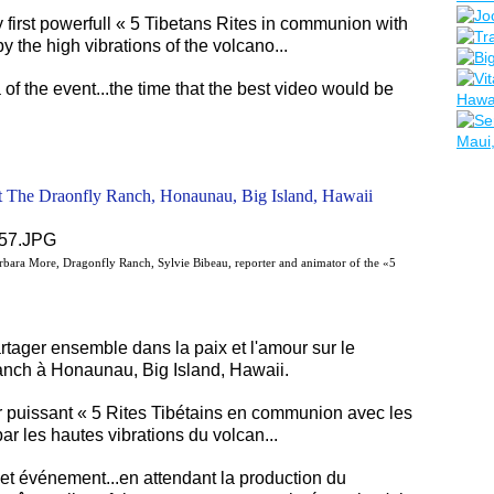
 first powerfull « 5 Tibetans Rites in communion with
 the high vibrations of the volcano...
 of the event...the time that the best video would be
t The Draonfly Ranch, Honaunau, Big Island, Hawaii
rbara More, Dragonfly Ranch, Sylvie Bibeau, reporter and animator of the «5
ager ensemble dans la paix et l'amour sur le
Ranch à Honaunau, Big Island, Hawaii.
er puissant « 5 Rites Tibétains en communion avec les
ar les hautes vibrations du volcan...
cet événement...en attendant la production du