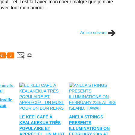
ût....et il est fait avec mon coeur malgré que je n'aie
t avec tout mon amour...
Article suivant
st
0
nville,
waii
LE KEEI CAFÉ À
ANELA STRINGS
KEALAKEKUA TRÈS
PRESENTS
POPULAIRE ET
ILLUMINATIONS ON
APPRÉCIÉ!...UN MUST
FEBRUARY 23th AT