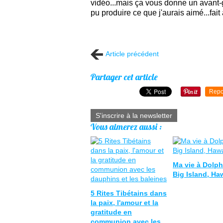
vidéo...mais ça vous donne un avant-go
pu produire ce que j'aurais aimé...fai
Article précédent
Partager cet article
Repo
S'inscrire à la newsletter
Vous aimerez aussi :
Ma vie à Dolphi
Big Island, Ha
5 Rites Tibétains dans
la paix, l'amour et la
gratitude en
communion avec les