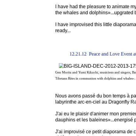
I have had the pleasure to animate my
the whales and dolphins»...upgrated by
I have improvised this little diaporama
ready...
12.21.12 Peace and Love Event a
Gen Morita and Yumi Kikuchi, musiciens and singers, Ba
Tibetans Rites in communion with dolphins and whales».
Nous avons passé du bon temps à part
labyrinthe arc-en-ciel au Dragonfly 
J'ai eu le plaisir d'animer mon premi
dauphins et les baleines»...energisé p
J'ai improvisé ce petit diaporama de 