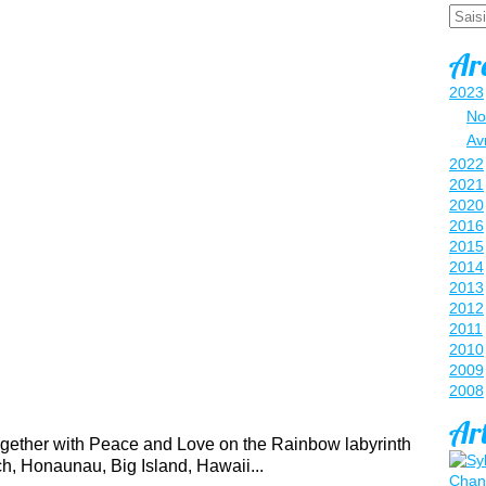
Email
Ar
2023
No
Avr
2022
2021
2020
2016
2015
2014
2013
2012
2011
2010
2009
2008
Art
together with Peace and Love on the Rainbow labyrinth
h, Honaunau, Big Island, Hawaii...