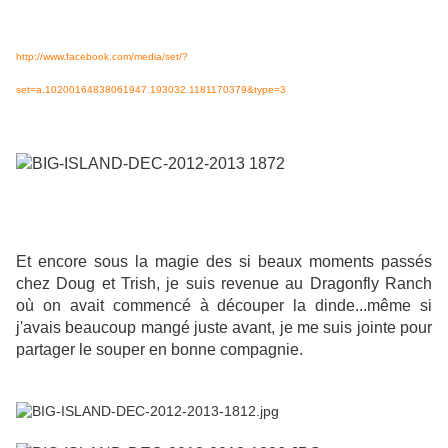
http://www.facebook.com/media/set/?
set=a.10200164838061947.193032.1181170379&type=3
Et encore sous la magie des si beaux moments passés
chez Doug et Trish, je suis revenue au Dragonfly Ranch
où on avait commencé à découper la dinde...même si
j'avais beaucoup mangé juste avant, je me suis jointe pour
partager le souper en bonne compagnie.