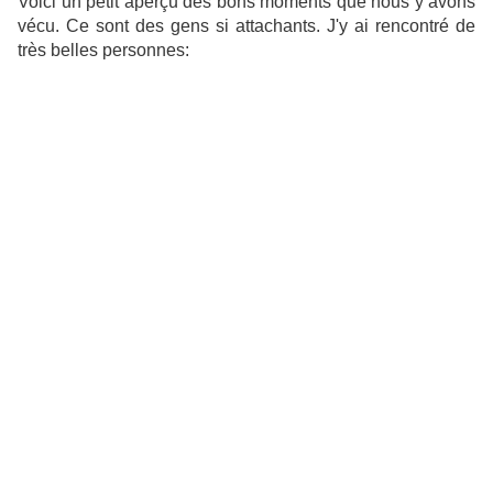
Voici un petit aperçu des bons moments que nous y avons
vécu. Ce sont des gens si attachants. J'y ai rencontré de
très belles personnes: