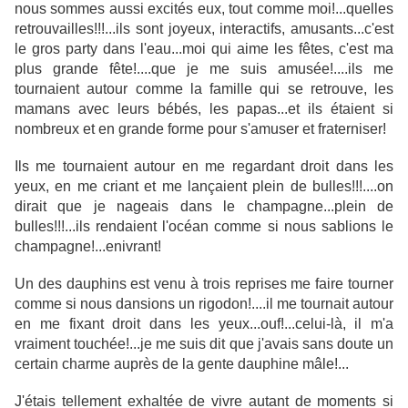
nous sommes aussi excités eux, tout comme moi!...quelles
retrouvailles!!!...ils sont joyeux, interactifs, amusants...c'est
le gros party dans l'eau...moi qui aime les fêtes, c'est ma
plus grande fête!....que je me suis amusée!....ils me
tournaient autour comme la famille qui se retrouve, les
mamans avec leurs bébés, les papas...et ils étaient si
nombreux et en grande forme pour s'amuser et fraterniser!
Ils me tournaient autour en me regardant droit dans les
yeux, en me criant et me lançaient plein de bulles!!!....on
dirait que je nageais dans le champagne...plein de
bulles!!!...ils rendaient l'océan comme si nous sablions le
champagne!...enivrant!
Un des dauphins est venu à trois reprises me faire tourner
comme si nous dansions un rigodon!....il me tournait autour
en me fixant droit dans les yeux...ouf!...celui-là, il m'a
vraiment touchée!...je me suis dit que j'avais sans doute un
certain charme auprès de la gente dauphine mâle!...
J'étais tellement exhaltée de vivre autant de moments si