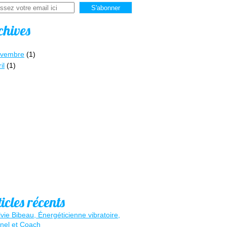
chives
vembre
(1)
il
(1)
icles récents