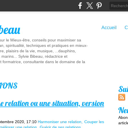
ibeau
Accueil
C
 sur le Mieux-être, conseils pour maximiser sa
n, spiritualité, techniques et pratiques en mieux-
re, plaisirs de la vie, musique, ...dauphins,
marins... Sylvie Bibeau, rédactrice et
t formatrice, consultante dans le domaine de la
TIONS
Su
elation ou une situation, version
Ne
Abonn
ptembre 2020, 17:10
Harmoniser une relation
Couper les
artic
méliorer une relation
Guérir de ses relations