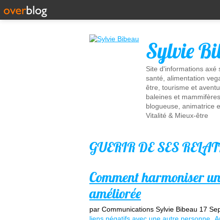
Sylvie B
Site d'informations axé
santé, alimentation vega
être, tourisme et aventu
baleines et mammifères 
blogueuse, animatrice e
Vitalité & Mieux-être
GUERIR DE SES RELA
Comment harmoniser une r
améliorée
par Communications Sylvie Bibeau
17 Se
liens négatifs avec une autre personne
A